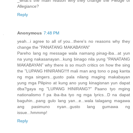
_what's the main reason why they change the Pledge of
Allegiance?
Reply
Anonymous
7:48 PM
yeah...i agree to all of you...there's no reasons why they
change the "PANATANG MAKABAYAN"
Pareho lang ng message wala namang pinag-iba...at yun
na yung nakasanayan...kung binago nila yung "PANATANG
MAKABAYAN" why there is so much critics on how the sing
the "LUPANG HINIRANG!!!f mali man ang tono o pag kanta
ng mga singers...gusto pala nilang maging makabayan
yung mga Pilipino at kung ano yung kinagisnan yun dapat
dba?gaya ng "LUPANG HINIRANG?" Paano tyo mging
nationalismo f pa iba-iba tyo ng mga lyrics...D na dapat
baguhin...pang gulo lang yan...e...wala talagang magawa
ang pasimuno nyan...gusto lang gumawa ng
issue...hmmmp!
Reply