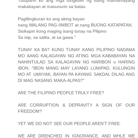
Tutuparin ko ang mga tungkulin ng isang mamamayang
makabayan at masunurin sa batas.
Paglilingkuran ko ang aking bayan
nang WALANG PAG-IIMBOT at nang BUONG KATAPATAN.
Sisikapin kong maging isang tunay na Pilipino
Sa isip, sa salita, at sa gawa."
TUNAY KA BA? KUNG TUNAY KANG PILIPINO NADAMA
MO AANG KALAGAYAN NG ATING MGA KABABAYAN NA
NAHINTULAD SA KALAGAYAN NG HARIBON o HARING
IBON. "IBON MANG MAY LAYANG LUMIPAD, KULUNGIN
MO AT UMIIYAK, BAYAN PA KAYANG SAKDAL DILAG ANG
DI MAG NASANG MAKA-ALPAS?"
ARE THE FILIPINO PEOPLE TRULY FREE?
ARE CORRUPTION & DEPRAVITY A SIGN OF OUR
FREEDOM?
YET WE DO NOT SEE OUR PEOPLE AREN'T FREE.
WE ARE DRENCHED IN IGNORANCE, AND WHLE WE