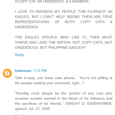
A COPY CAT, AN UNDERDOG, & A HARIBON.
I LOVE TO ENVISION MY PEOPLE "THE FILIPINOS" AS
EAGLES, BUT I CAN'T HELP SEEING THEIR ARE TRUE
REPRESENTATIONS OF BOTH COPY CATS &
UNDERDOGS.
THE EAGLES (PEOPLE WHO LIKE IT) THEN MUST
THRIVE AND LEAD THE NATION, NOT COPY CATS, NOT
UNDERDOGS, BUT PHILIPPINE EAGLES!!!
Reply
Unknown
7:13 PM
Take it easy, use lower case please... You're not yelling at
the people reading your comment, right...?
"Humility must always be the portion of any man who
receives acclaim earned in the blood of his followers and
the sacrifices of his friends." DWIGHT D. EISENHOWER,
speech, Jul. 12, 1945