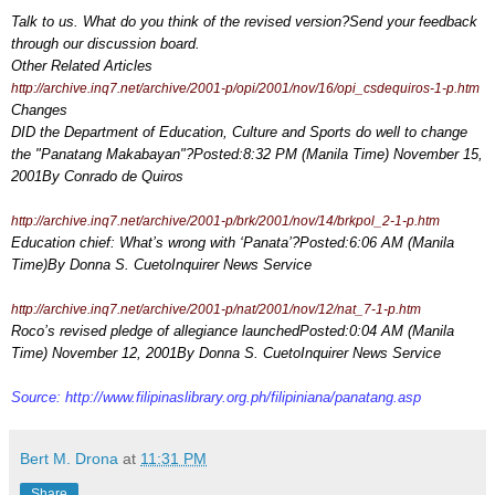
Talk to us. What do you think of the revised version?Send your feedback
through our
discussion board
.
Other Related Articles
http://archive.inq7.net/archive/2001-p/opi/2001/nov/16/opi_csdequiros-1-p.htm
Changes
DID the Department of Education, Culture and Sports do well to change
the "Panatang Makabayan"?Posted:8:32 PM (Manila Time) November 15,
2001By Conrado de Quiros
http://archive.inq7.net/archive/2001-p/brk/2001/nov/14/brkpol_2-1-p.htm
Education chief: What’s wrong with ‘Panata’?Posted:6:06 AM (Manila
Time)By Donna S. CuetoInquirer News Service
http://archive.inq7.net/archive/2001-p/nat/2001/nov/12/nat_7-1-p.htm
Roco’s revised pledge of allegiance launchedPosted:0:04 AM (Manila
Time) November 12, 2001By Donna S. CuetoInquirer News Service
Source:
http://www.filipinaslibrary.org.ph/filipiniana/panatang.asp
Bert M. Drona
at
11:31 PM
Share