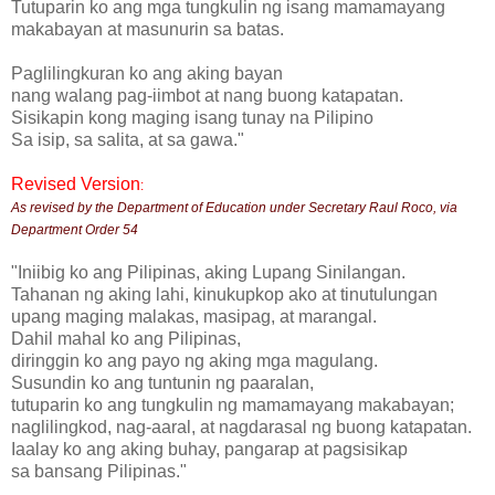
Tutuparin ko ang mga tungkulin ng isang mamamayang
makabayan at masunurin sa batas.
Paglilingkuran ko ang aking bayan
nang walang pag-iimbot at nang buong katapatan.
Sisikapin kong maging isang tunay na Pilipino
Sa isip, sa salita, at sa gawa."
Revised Version
:
As revised by the Department of Education under Secretary Raul Roco, via
Department Order 54
"Iniibig ko ang Pilipinas, aking Lupang Sinilangan.
Tahanan ng aking lahi, kinukupkop ako at tinutulungan
upang maging malakas, masipag, at marangal.
Dahil mahal ko ang Pilipinas,
diringgin ko ang payo ng aking mga magulang.
Susundin ko ang tuntunin ng paaralan,
tutuparin ko ang tungkulin ng mamamayang makabayan;
naglilingkod, nag-aaral, at nagdarasal ng buong katapatan.
Iaalay ko ang aking buhay, pangarap at pagsisikap
sa bansang Pilipinas."