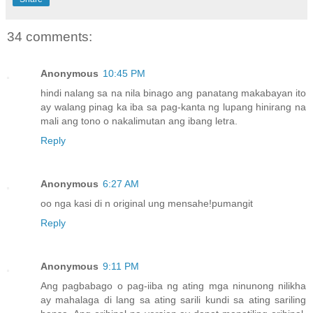
34 comments:
Anonymous
10:45 PM
hindi nalang sa na nila binago ang panatang makabayan ito
ay walang pinag ka iba sa pag-kanta ng lupang hinirang na
mali ang tono o nakalimutan ang ibang letra.
Reply
Anonymous
6:27 AM
oo nga kasi di n original ung mensahe!pumangit
Reply
Anonymous
9:11 PM
Ang pagbabago o pag-iiba ng ating mga ninunong nilikha
ay mahalaga di lang sa ating sarili kundi sa ating sariling