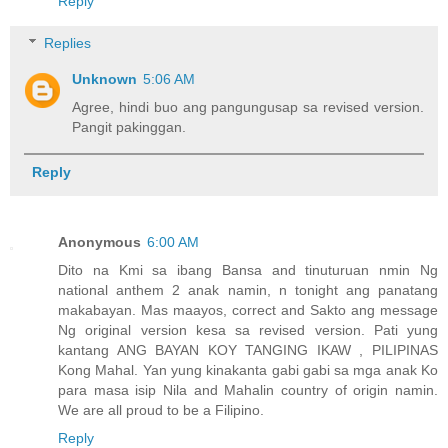
Reply
Replies
Unknown
5:06 AM
Agree, hindi buo ang pangungusap sa revised version.
Pangit pakinggan.
Reply
Anonymous
6:00 AM
Dito na Kmi sa ibang Bansa and tinuturuan nmin Ng
national anthem 2 anak namin, n tonight ang panatang
makabayan. Mas maayos, correct and Sakto ang message
Ng original version kesa sa revised version. Pati yung
kantang ANG BAYAN KOY TANGING IKAW , PILIPINAS
Kong Mahal. Yan yung kinakanta gabi gabi sa mga anak Ko
para masa isip Nila and Mahalin country of origin namin.
We are all proud to be a Filipino.
Reply