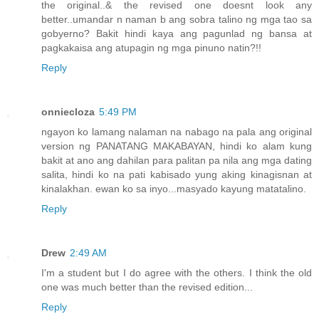
the original..& the revised one doesnt look any
better..umandar n naman b ang sobra talino ng mga tao sa
gobyerno? Bakit hindi kaya ang pagunlad ng bansa at
pagkakaisa ang atupagin ng mga pinuno natin?!!
Reply
onniecloza
5:49 PM
ngayon ko lamang nalaman na nabago na pala ang original
version ng PANATANG MAKABAYAN, hindi ko alam kung
bakit at ano ang dahilan para palitan pa nila ang mga dating
salita, hindi ko na pati kabisado yung aking kinagisnan at
kinalakhan. ewan ko sa inyo...masyado kayung matatalino.
Reply
Drew
2:49 AM
I'm a student but I do agree with the others. I think the old
one was much better than the revised edition...
Reply