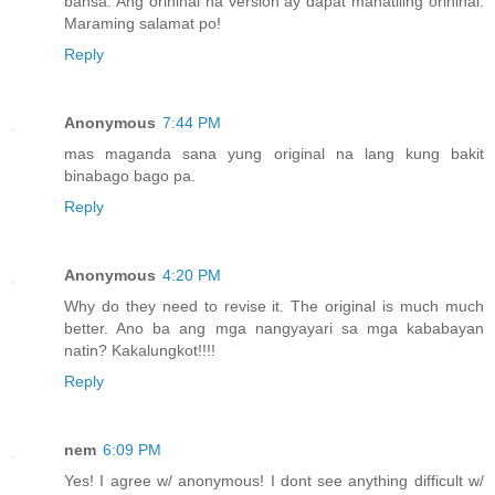
bansa. Ang orihinal na version ay dapat manatiling orihinal.
Maraming salamat po!
Reply
Anonymous
7:44 PM
mas maganda sana yung original na lang kung bakit
binabago bago pa.
Reply
Anonymous
4:20 PM
Why do they need to revise it. The original is much much
better. Ano ba ang mga nangyayari sa mga kababayan
natin? Kakalungkot!!!!
Reply
nem
6:09 PM
Yes! I agree w/ anonymous! I dont see anything difficult w/