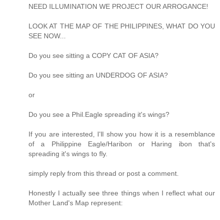
NEED ILLUMINATION WE PROJECT OUR ARROGANCE!
LOOK AT THE MAP OF THE PHILIPPINES, WHAT DO YOU
SEE NOW...
Do you see sitting a COPY CAT OF ASIA?
Do you see sitting an UNDERDOG OF ASIA?
or
Do you see a Phil.Eagle spreading it's wings?
If you are interested, I'll show you how it is a resemblance
of a Philippine Eagle/Haribon or Haring ibon that's
spreading it's wings to fly.
simply reply from this thread or post a comment.
Honestly I actually see three things when I reflect what our
Mother Land's Map represent: