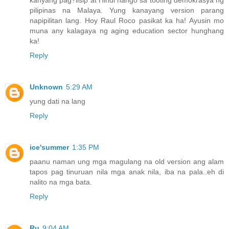
pilipinas na Malaya. Yung kanayang version parang
napipilitan lang. Hoy Raul Roco pasikat ka ha! Ayusin mo
muna any kalagaya ng aging education sector hunghang
ka!
Reply
Unknown
5:29 AM
yung dati na lang
Reply
ice'summer
1:35 PM
paanu naman ung mga magulang na old version ang alam
tapos pag tinuruan nila mga anak nila, iba na pala..eh di
nalito na mga bata.
Reply
Ru
9:04 AM