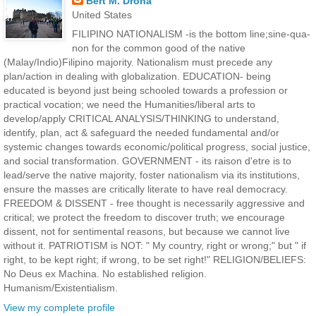
Bert M. Drona
United States
FILIPINO NATIONALISM -is the bottom line;sine-qua-
non for the common good of the native
(Malay/Indio)Filipino majority. Nationalism must precede any
plan/action in dealing with globalization. EDUCATION- being
educated is beyond just being schooled towards a profession or
practical vocation; we need the Humanities/liberal arts to
develop/apply CRITICAL ANALYSIS/THINKING to understand,
identify, plan, act & safeguard the needed fundamental and/or
systemic changes towards economic/political progress, social justice,
and social transformation. GOVERNMENT - its raison d'etre is to
lead/serve the native majority, foster nationalism via its institutions,
ensure the masses are critically literate to have real democracy.
FREEDOM & DISSENT - free thought is necessarily aggressive and
critical; we protect the freedom to discover truth; we encourage
dissent, not for sentimental reasons, but because we cannot live
without it. PATRIOTISM is NOT: " My country, right or wrong;" but " if
right, to be kept right; if wrong, to be set right!" RELIGION/BELIEFS:
No Deus ex Machina. No established religion.
Humanism/Existentialism.
View my complete profile