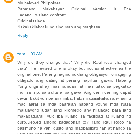
My beloved Philippines...
Panatang Makabayan Original Version is The
Legend...walang confront...
Original talaga
Nakakakilabot kung sino man ang magbasa
Reply
tom
1:09 AM
Why did they change that? Why did Raul roco changed
that? The revised one is okay but not as effective as the
original one. Parang nagmumukhang obligasyon o nagiging
obligado ang dating at parang napilitan gawin. Habang
Yung original ay mas ramdam at mas tatak sa pagkatao
mo, sa isip, sa salita at sa gawa. Ang dami daming dapat
gawin bakit yun pa any iniba, halos nagsisiksikan any aging
mag aaral sa mga paaralan habang young mga Nasa
malalayong lugar ilang kilometro any nilalakad para lang
makapag.aral, yujg iba kulang sa facilidad at kulang ng
guro.Dep.ed among kagagohan to? Yang Raul Roco na
pasimuno na yan, gusto lang magpasikat! Yan at hango sa
kanyang pag?iisip at Hindi hango sa tooting demokrasya ng