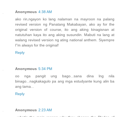
Anonymous
4:38 AM
ako rin,ngayon ko lang nalaman na mayroon na palang
revised version ng Panatang Makabayan, ako ay for the
original version of course, ito ang aking kinagisnan at
natutuhan kaya ito ang aking susundin. Mabuti na lang at
walang revised version ng ating national anthem. Siyempre
I"m always for the original!
Reply
Anonymous
5:34 PM
oo nga pangit ung bago...sana dina lng nila
binago...nagkakagulo pa ang mga estudyante kung alin ba
ang tama...
Reply
Anonymous
2:23 AM