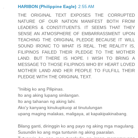
HARIBON (Philippine Eagle)
2:55 AM
THE ORIGINAL TEXT EXPOSES THE CORRUPTED
NATURE OF OUR NATION MANIFEST BOTH FROM
LEADERS & CONSTITUENTS. IT SEEMS THAT THEY
SENSE AN ATMOSPHERE OF EMBARRASSMENT UPON
TEACHING THE ORIGINAL PLEDGE BECAUSE IT WILL
SOUND IRONIC TO WHAT IS REAL. THE REALITY IS,
FILIPINOS FAILED THEIR PLEDGE TO THE MOTHER
LAND. BUT THERE IS HOPE. I WISH TO BRING A
MESSAGE TO THOSE FILIPINOS WHO BY HEART LOVED
MOTHER LAND AND HER PEOPLE TO FULFILL THEIR
PLEDGE WITH THE ORIGINAL TEXT.
"Iniibig ko ang Pilipinas.
Ito ang aking lupang sinilangan.
Ito ang tahanan ng aking lahi.
Ako'y kanyang kinukupkuop at tinutulungan
upang maging malakas, maligaya, at kapakipakinabang.
Bilang ganti, diringgin ko ang payo ng aking mga magulang.
Susundin ko ang mga tuntunin ng aking paaralan.