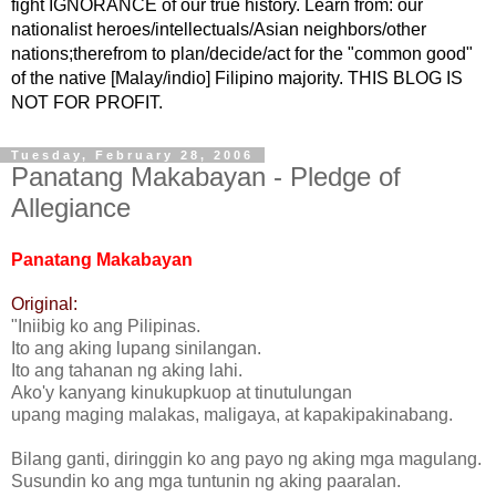
fight IGNORANCE of our true history. Learn from: our
nationalist heroes/intellectuals/Asian neighbors/other
nations;therefrom to plan/decide/act for the "common good"
of the native [Malay/indio] Filipino majority. THIS BLOG IS
NOT FOR PROFIT.
Tuesday, February 28, 2006
Panatang Makabayan - Pledge of
Allegiance
Panatang Makabayan
Original:
"Iniibig ko ang Pilipinas.
Ito ang aking lupang sinilangan.
Ito ang tahanan ng aking lahi.
Ako'y kanyang kinukupkuop at tinutulungan
upang maging malakas, maligaya, at kapakipakinabang.
Bilang ganti, diringgin ko ang payo ng aking mga magulang.
Susundin ko ang mga tuntunin ng aking paaralan.