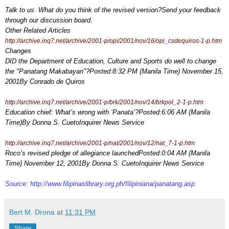
Talk to us. What do you think of the revised version?Send your feedback
through our
discussion board
.
Other Related Articles
http://archive.inq7.net/archive/2001-p/opi/2001/nov/16/opi_csdequiros-1-p.htm
Changes
DID the Department of Education, Culture and Sports do well to change
the "Panatang Makabayan"?Posted:8:32 PM (Manila Time) November 15,
2001By Conrado de Quiros
http://archive.inq7.net/archive/2001-p/brk/2001/nov/14/brkpol_2-1-p.htm
Education chief: What’s wrong with ‘Panata’?Posted:6:06 AM (Manila
Time)By Donna S. CuetoInquirer News Service
http://archive.inq7.net/archive/2001-p/nat/2001/nov/12/nat_7-1-p.htm
Roco’s revised pledge of allegiance launchedPosted:0:04 AM (Manila
Time) November 12, 2001By Donna S. CuetoInquirer News Service
Source:
http://www.filipinaslibrary.org.ph/filipiniana/panatang.asp
Bert M. Drona
at
11:31 PM
Share