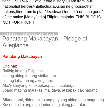
fight IGNORANCE of our true history. Learn from: our
nationalist heroes/intellectuals/Asian neighbors/other
nations;therefrom to plan/decide/act for the "common good"
of the native [Malay/indio] Filipino majority. THIS BLOG IS
NOT FOR PROFIT.
Tuesday, February 28, 2006
Panatang Makabayan - Pledge of
Allegiance
Panatang Makabayan
Original:
"Iniibig ko ang Pilipinas.
Ito ang aking lupang sinilangan.
Ito ang tahanan ng aking lahi.
Ako'y kanyang kinukupkuop at tinutulungan
upang maging malakas, maligaya, at kapakipakinabang.
Bilang ganti, diringgin ko ang payo ng aking mga magulang.
Susundin ko ang mga tuntunin ng aking paaralan.