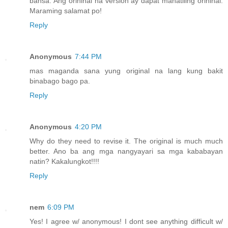
bansa. Ang orihinal na version ay dapat manatiling orihinal.
Maraming salamat po!
Reply
Anonymous
7:44 PM
mas maganda sana yung original na lang kung bakit
binabago bago pa.
Reply
Anonymous
4:20 PM
Why do they need to revise it. The original is much much
better. Ano ba ang mga nangyayari sa mga kababayan
natin? Kakalungkot!!!!
Reply
nem
6:09 PM
Yes! I agree w/ anonymous! I dont see anything difficult w/