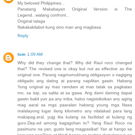
My beloved Philippines...
Panatang Makabayan Original Version is The
Legend...walang confront...
Original talaga
Nakakakilabot kung sino man ang magbasa
Reply
tom
1:09 AM
Why did they change that? Why did Raul roco changed
that? The revised one is okay but not as effective as the
original one. Parang nagmumukhang obligasyon o nagiging
obligado ang dating at parang napilitan gawin. Habang
Yung original ay mas ramdam at mas tatak sa pagkatao
mo, sa isip, sa salita at sa gawa. Ang dami daming dapat
gawin bakit yun pa any iniba, halos nagsisiksikan any aging
mag aaral sa mga paaralan habang young mga Nasa
malalayong lugar ilang kilometro any nilalakad para lang
makapag.aral, yujg iba kulang sa facilidad at kulang ng
guro.Dep.ed among kagagohan to? Yang Raul Roco na
pasimuno na yan, gusto lang magpasikat! Yan at hango sa
kanyang pag?iisip at Hindi hango sa tooting demokrasya ng