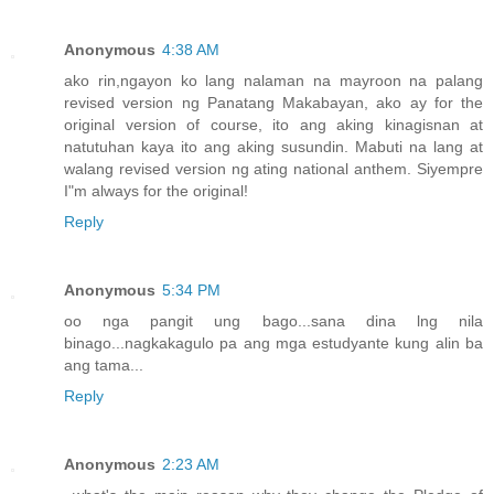
Anonymous
4:38 AM
ako rin,ngayon ko lang nalaman na mayroon na palang
revised version ng Panatang Makabayan, ako ay for the
original version of course, ito ang aking kinagisnan at
natutuhan kaya ito ang aking susundin. Mabuti na lang at
walang revised version ng ating national anthem. Siyempre
I"m always for the original!
Reply
Anonymous
5:34 PM
oo nga pangit ung bago...sana dina lng nila
binago...nagkakagulo pa ang mga estudyante kung alin ba
ang tama...
Reply
Anonymous
2:23 AM