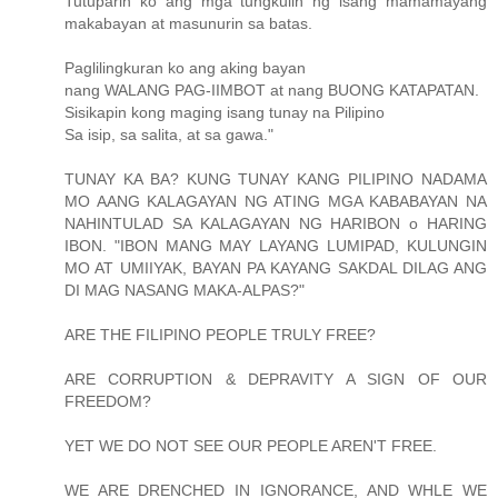
Tutuparin ko ang mga tungkulin ng isang mamamayang
makabayan at masunurin sa batas.
Paglilingkuran ko ang aking bayan
nang WALANG PAG-IIMBOT at nang BUONG KATAPATAN.
Sisikapin kong maging isang tunay na Pilipino
Sa isip, sa salita, at sa gawa."
TUNAY KA BA? KUNG TUNAY KANG PILIPINO NADAMA
MO AANG KALAGAYAN NG ATING MGA KABABAYAN NA
NAHINTULAD SA KALAGAYAN NG HARIBON o HARING
IBON. "IBON MANG MAY LAYANG LUMIPAD, KULUNGIN
MO AT UMIIYAK, BAYAN PA KAYANG SAKDAL DILAG ANG
DI MAG NASANG MAKA-ALPAS?"
ARE THE FILIPINO PEOPLE TRULY FREE?
ARE CORRUPTION & DEPRAVITY A SIGN OF OUR
FREEDOM?
YET WE DO NOT SEE OUR PEOPLE AREN'T FREE.
WE ARE DRENCHED IN IGNORANCE, AND WHLE WE