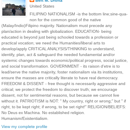
Bert M. Drona
United States
FILIPINO NATIONALISM -is the bottom line;sine-qua-
non for the common good of the native
(Malay/Indio)Filipino majority. Nationalism must precede any
plan/action in dealing with globalization. EDUCATION- being
educated is beyond just being schooled towards a profession or
practical vocation; we need the Humanities/liberal arts to
develop/apply CRITICAL ANALYSIS/THINKING to understand,
identify, plan, act & safeguard the needed fundamental and/or
systemic changes towards economic/political progress, social justice,
and social transformation. GOVERNMENT - its raison d'etre is to
lead/serve the native majority, foster nationalism via its institutions,
ensure the masses are critically literate to have real democracy.
FREEDOM & DISSENT - free thought is necessarily aggressive and
critical; we protect the freedom to discover truth; we encourage
dissent, not for sentimental reasons, but because we cannot live
without it. PATRIOTISM is NOT: " My country, right or wrong;" but " if
right, to be kept right; if wrong, to be set right!" RELIGION/BELIEFS:
No Deus ex Machina. No established religion.
Humanism/Existentialism.
View my complete profile