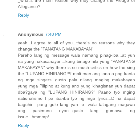
_what's the main reason why they change the Pledge of
Allegiance?
Reply
Anonymous
7:48 PM
yeah...i agree to all of you...there's no reasons why they
change the "PANATANG MAKABAYAN"
Pareho lang ng message wala namang pinag-iba...at yun
na yung nakasanayan...kung binago nila yung "PANATANG
MAKABAYAN" why there is so much critics on how the sing
the "LUPANG HINIRANG!!!f mali man ang tono o pag kanta
ng mga singers...gusto pala nilang maging makabayan
yung mga Pilipino at kung ano yung kinagisnan yun dapat
dba?gaya ng "LUPANG HINIRANG?" Paano tyo mging
nationalismo f pa iba-iba tyo ng mga lyrics...D na dapat
baguhin...pang gulo lang yan...e...wala talagang magawa
ang pasimuno nyan...gusto lang gumawa ng
issue...hmmmp!
Reply