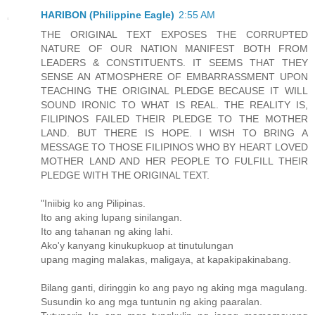
HARIBON (Philippine Eagle)
2:55 AM
THE ORIGINAL TEXT EXPOSES THE CORRUPTED
NATURE OF OUR NATION MANIFEST BOTH FROM
LEADERS & CONSTITUENTS. IT SEEMS THAT THEY
SENSE AN ATMOSPHERE OF EMBARRASSMENT UPON
TEACHING THE ORIGINAL PLEDGE BECAUSE IT WILL
SOUND IRONIC TO WHAT IS REAL. THE REALITY IS,
FILIPINOS FAILED THEIR PLEDGE TO THE MOTHER
LAND. BUT THERE IS HOPE. I WISH TO BRING A
MESSAGE TO THOSE FILIPINOS WHO BY HEART LOVED
MOTHER LAND AND HER PEOPLE TO FULFILL THEIR
PLEDGE WITH THE ORIGINAL TEXT.
"Iniibig ko ang Pilipinas.
Ito ang aking lupang sinilangan.
Ito ang tahanan ng aking lahi.
Ako'y kanyang kinukupkuop at tinutulungan
upang maging malakas, maligaya, at kapakipakinabang.
Bilang ganti, diringgin ko ang payo ng aking mga magulang.
Susundin ko ang mga tuntunin ng aking paaralan.