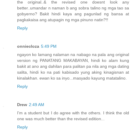
the original..& the revised one doesnt look any
better..umandar n naman b ang sobra talino ng mga tao sa
gobyerno? Bakit hindi kaya ang pagunlad ng bansa at
pagkakaisa ang atupagin ng mga pinuno natin?!!
Reply
onniecloza
5:49 PM
ngayon ko lamang nalaman na nabago na pala ang original
version ng PANATANG MAKABAYAN, hindi ko alam kung
bakit at ano ang dahilan para palitan pa nila ang mga dating
salita, hindi ko na pati kabisado yung aking kinagisnan at
kinalakhan. ewan ko sa inyo...masyado kayung matatalino.
Reply
Drew
2:49 AM
I'm a student but I do agree with the others. I think the old
one was much better than the revised edition...
Reply