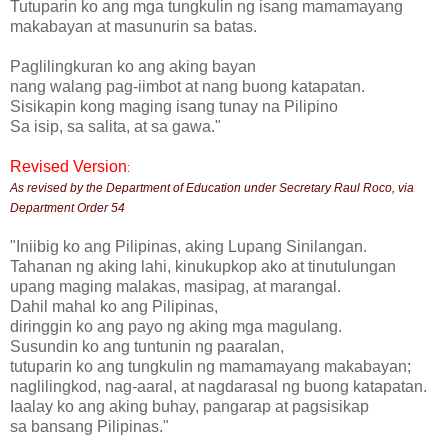
Tutuparin ko ang mga tungkulin ng isang mamamayang
makabayan at masunurin sa batas.
Paglilingkuran ko ang aking bayan
nang walang pag-iimbot at nang buong katapatan.
Sisikapin kong maging isang tunay na Pilipino
Sa isip, sa salita, at sa gawa."
Revised Version
:
As revised by the Department of Education under Secretary Raul Roco, via
Department Order 54
"Iniibig ko ang Pilipinas, aking Lupang Sinilangan.
Tahanan ng aking lahi, kinukupkop ako at tinutulungan
upang maging malakas, masipag, at marangal.
Dahil mahal ko ang Pilipinas,
diringgin ko ang payo ng aking mga magulang.
Susundin ko ang tuntunin ng paaralan,
tutuparin ko ang tungkulin ng mamamayang makabayan;
naglilingkod, nag-aaral, at nagdarasal ng buong katapatan.
Iaalay ko ang aking buhay, pangarap at pagsisikap
sa bansang Pilipinas."