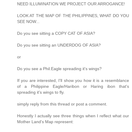
NEED ILLUMINATION WE PROJECT OUR ARROGANCE!
LOOK AT THE MAP OF THE PHILIPPINES, WHAT DO YOU
SEE NOW...
Do you see sitting a COPY CAT OF ASIA?
Do you see sitting an UNDERDOG OF ASIA?
or
Do you see a Phil.Eagle spreading it's wings?
If you are interested, I'll show you how it is a resemblance
of a Philippine Eagle/Haribon or Haring ibon that's
spreading it's wings to fly.
simply reply from this thread or post a comment.
Honestly I actually see three things when I reflect what our
Mother Land's Map represent: