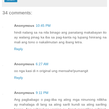
34 comments:
Anonymous
10:45 PM
hindi nalang sa na nila binago ang panatang makabayan ito
ay walang pinag ka iba sa pag-kanta ng lupang hinirang na
mali ang tono o nakalimutan ang ibang letra.
Reply
Anonymous
6:27 AM
oo nga kasi di n original ung mensahe!pumangit
Reply
Anonymous
9:11 PM
Ang pagbabago o pag-iiba ng ating mga ninunong nilikha
ay mahalaga di lang sa ating sarili kundi sa ating sariling