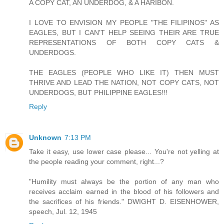
A COPY CAT, AN UNDERDOG, & A HARIBON.
I LOVE TO ENVISION MY PEOPLE "THE FILIPINOS" AS
EAGLES, BUT I CAN'T HELP SEEING THEIR ARE TRUE
REPRESENTATIONS OF BOTH COPY CATS &
UNDERDOGS.
THE EAGLES (PEOPLE WHO LIKE IT) THEN MUST
THRIVE AND LEAD THE NATION, NOT COPY CATS, NOT
UNDERDOGS, BUT PHILIPPINE EAGLES!!!
Reply
Unknown
7:13 PM
Take it easy, use lower case please... You're not yelling at
the people reading your comment, right...?
"Humility must always be the portion of any man who
receives acclaim earned in the blood of his followers and
the sacrifices of his friends." DWIGHT D. EISENHOWER,
speech, Jul. 12, 1945