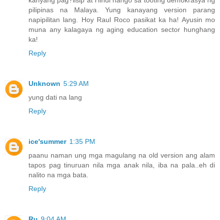
pilipinas na Malaya. Yung kanayang version parang
napipilitan lang. Hoy Raul Roco pasikat ka ha! Ayusin mo
muna any kalagaya ng aging education sector hunghang
ka!
Reply
Unknown
5:29 AM
yung dati na lang
Reply
ice'summer
1:35 PM
paanu naman ung mga magulang na old version ang alam
tapos pag tinuruan nila mga anak nila, iba na pala..eh di
nalito na mga bata.
Reply
Ru
9:04 AM